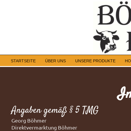
STARTSEITE
ÜBER UNS
UNSERE PRODUKTE
HO
I
Angaben gemäß § 5 TMG
Georg Böhmer
Direktvermarktung Böhmer