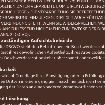
HTSANSPRÜCHEN (WIDERSPRUCH NACH ART. 21 ABS. 
GENEN DATEN VERARBEITET, UM DIREKTWERBUNG ZU 
ERSPRUCH GEGEN DIE VERARBEITUNG SIE BETREFFEN
ER WERBUNG EINZULEGEN; DIES GILT AUCH FÜR DAS P
 VERBINDUNG STEHT. WENN SIE WIDERSPRECHEN, WE
 ANSCHLIESSEND NICHT MEHR ZUM ZWECKE DER D
ABS. 2 DSGVO).
 zuständigen Aufsichts­behörde
die DSGVO steht den Betroffenen ein Beschwerderecht 
aat ihres gewöhnlichen Aufenthalts, ihres Arbeitsplatz
as Beschwerderecht besteht unbeschadet anderweitiger
barkeit
 wir auf Grundlage Ihrer Einwilligung oder in Erfüllung 
inen Dritten in einem gängigen, maschinenlesbaren Form
gung der Daten an einen anderen Verantwortlichen verla
und Löschung
nden gesetzlichen Bestimmungen jederzeit das Recht a