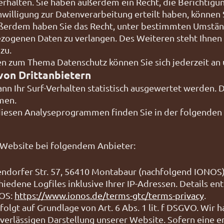
halten. Sie haben außerdem ein Recht, die Berichtigu
nwilligung zur Datenverarbeitung erteilt haben, können S
ußerdem haben Sie das Recht, unter bestimmten Umstän
zogenen Daten zu verlangen. Des Weiteren steht Ihnen
zu.
en zum Thema Datenschutz können Sie sich jederzeit an
von Dritt­anbietern
n Ihr Surf-Verhalten statistisch ausgewertet werden. D
men.
 diesen Analyseprogrammen finden Sie in der folgenden
r Website bei folgendem Anbieter:
gendorfer Str. 57, 56410 Montabaur (nachfolgend IONOS
iedene Logfiles inklusive Ihrer IP-Adressen. Details e
NOS:
https://www.ionos.de/terms-gtc/terms-privacy
.
gt auf Grundlage von Art. 6 Abs. 1 lit. f DSGVO. Wir h
uverlässigen Darstellung unserer Website. Sofern eine 