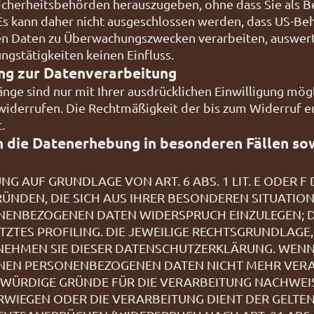
cherheitsbehörden herauszugeben, ohne dass Sie als B
 Es kann daher nicht ausgeschlossen werden, dass US-Be
hen Daten zu Überwachungszwecken verarbeiten, auswert
ngstätigkeiten keinen Einfluss.
ung zur Datenverarbeitung
ge sind nur mit Ihrer ausdrücklichen Einwilligung mögl
t widerrufen. Die Rechtmäßigkeit der bis zum Widerruf 
.
 die Datenerhebung in besonderen Fällen so
 AUF GRUNDLAGE VON ART. 6 ABS. 1 LIT. E ODER F
RÜNDEN, DIE SICH AUS IHRER BESONDEREN SITUATION
ENBEZOGENEN DATEN WIDERSPRUCH EINZULEGEN; DIE
ZTES PROFILING. DIE JEWEILIGE RECHTSGRUNDLAGE,
NEHMEN SIE DIESER DATENSCHUTZERKLÄRUNG. WENN 
NEN PERSONENBEZOGENEN DATEN NICHT MEHR VERARB
ÜRDIGE GRÜNDE FÜR DIE VERARBEITUNG NACHWEISEN
ERWIEGEN ODER DIE VERARBEITUNG DIENT DER GEL