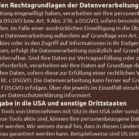
den Rechtsgrundlagen der Datenverarbeitung 
eitung eingewilligt haben, verarbeiten wir Ihre person
. a DSGVO bzw. Art. 9 Abs. 2 lit. a DSGVO, sofern beson
en. Im Falle einer ausdrücklichen Einwilligung in die
die Datenverarbeitung außerdem auf Grundlage von Art. 4
ies oder in den Zugriff auf Informationen in Ihr Endgerät
aben, erfolgt die Datenverarbeitung zusätzlich auf Grund
widerrufbar. Sind Ihre Daten zur Vertragserfüllung oder
orderlich, verarbeiten wir Ihre Daten auf Grundlage des
re Daten, sofern diese zur Erfüllung einer rechtlichen 
1 lit. c DSGVO. Die Datenverarbeitung kann ferner auf G
it. f DSGVO erfolgen. Über die jeweils im Einzelfall ein
ser Datenschutzerklärung informiert.
abe in die USA und sonstige Drittstaaten
ools von Unternehmen mit Sitz in den USA oder sonsti
ese Tools aktiv sind, können Ihre personenbezogene Dat
t werden. Wir weisen darauf hin, dass in diesen Länder
eau garantiert werden kann. Beispielsweise sind US-Unt